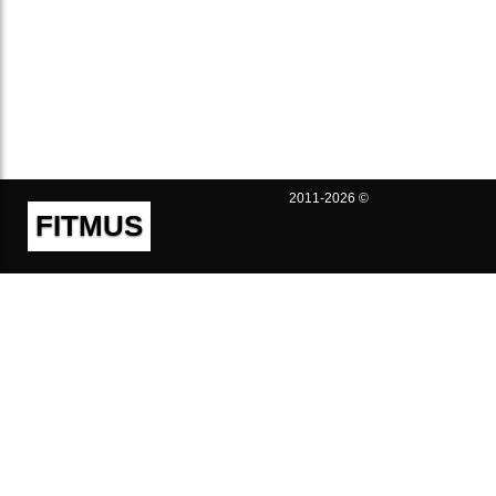
2011-2026 ©
FITMUS
Полезно
Контакты
Пользовательское соглашение
Политика конфиденциальности
Техническая поддержка
Публичная оферта
Предложения и жалобы
support@fitmus.com
Проект