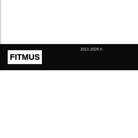
2011-2026 ©
FITMUS
Полезно
Контакты
Пользовательское соглашение
Политика конфиденциальности
Техническая поддержка
Публичная оферта
Предложения и жалобы
support@fitmus.com
Проект
Инструкции