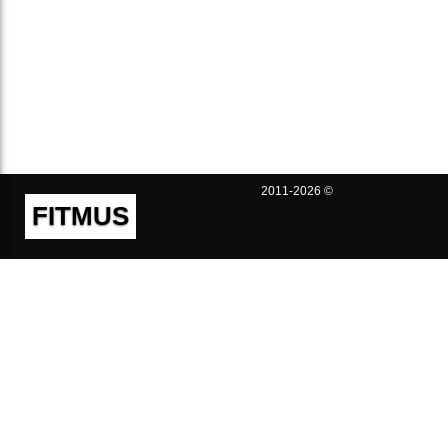
2011-2026 ©
FITMUS
Полезно
Контакты
Пользовательское соглашение
Политика конфиденциальности
Техническая поддержка
Публичная оферта
Предложения и жалобы
support@fitmus.com
Проект