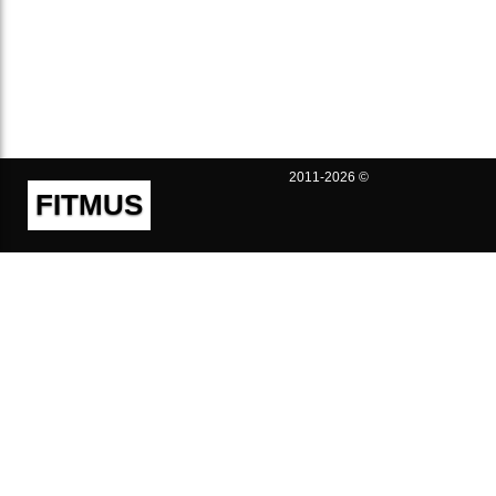
2011-2026 ©
FITMUS
Полезно
Контакты
Пользовательское соглашение
Политика конфиденциальности
Техническая поддержка
Публичная оферта
Предложения и жалобы
support@fitmus.com
Проект
Инструкции