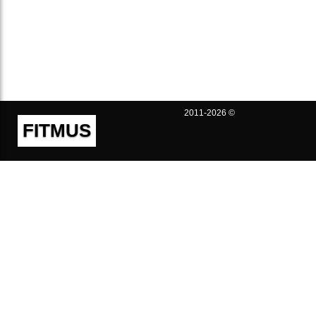
2011-2026 ©
FITMUS
Полезно
Контакты
Пользовательское соглашение
Политика конфиденциальности
Техническая поддержка
Публичная оферта
Предложения и жалобы
support@fitmus.com
Проект
Инструкции