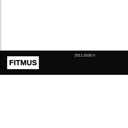
2011-2026 ©
FITMUS
Полезно
Контакты
Пользовательское соглашение
Политика конфиденциальности
Техническая поддержка
Публичная оферта
Предложения и жалобы
support@fitmus.com
Проект