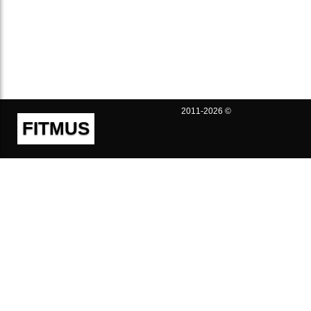
2011-2026 ©
FITMUS
Полезно
Контакты
Пользовательское соглашение
Политика конфиденциальности
Техническая поддержка
Публичная оферта
Предложения и жалобы
support@fitmus.com
Проект
Инструкции