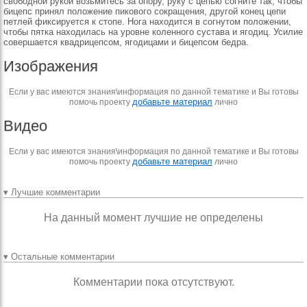
свобод­ной рукой возьмитесь за опору, руку с цепью согни­те так, чтобы
бицепс при­нял положение пикового со­кращения, другой конец це­пи
петлей фиксируется к стопе. Нога находится в согнутом положении,
чтобы пятка находилась на уров­не коленного сустава и яго­диц. Усилие
совершается квадрицепсом, ягодицами и бицепсом бедра.
Изображения
Если у вас имеются знания\информация по данной тематике и Вы готовы
добавьте материал
помочь проекту
лично
Видео
Если у вас имеются знания\информация по данной тематике и Вы готовы
добавьте материал
помочь проекту
лично
▾ Лучшие комментарии
На данный момент лучшие не определены
▾ Остальные комментарии
Комментарии пока отсутствуют.