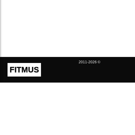
2011-2026 ©
FITMUS
Полезно
Контакты
Пользовательское соглашение
Политика конфиденциальности
Техническая поддержка
Публичная оферта
Предложения и жалобы
support@fitmus.com
Проект