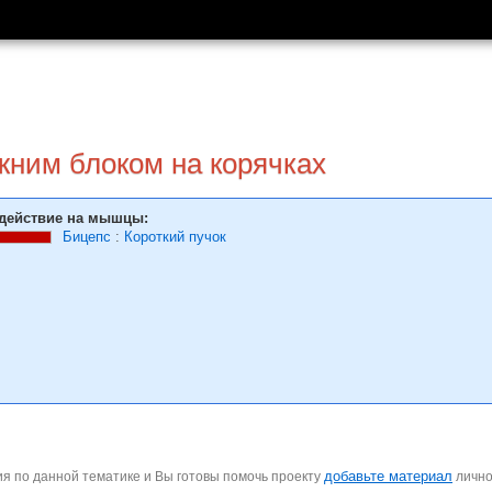
жним блоком на корячках
действие на мышцы:
Бицепс
:
Короткий пучок
добавьте материал
я по данной тематике и Вы готовы помочь проекту
личн