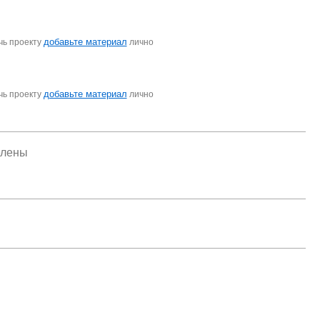
добавьте материал
чь проекту
лично
добавьте материал
чь проекту
лично
елены