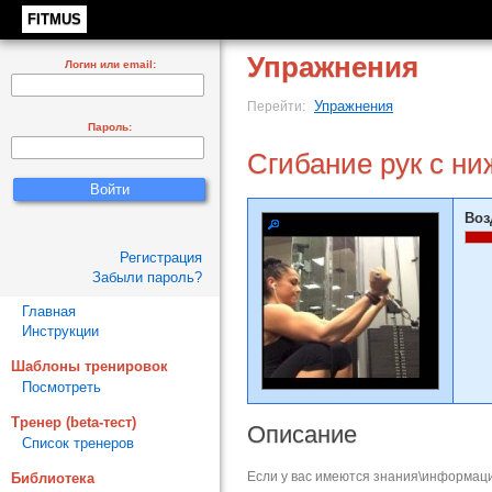
FITMUS
Упражнения
Логин или email:
Упражнения
Перейти:
Пароль:
Сгибание рук с ни
Воз
Регистрация
Забыли пароль?
Главная
Инструкции
Шаблоны тренировок
Посмотреть
Тренер (beta-тест)
Описание
Список тренеров
Если у вас имеются знания\информаци
Библиотека