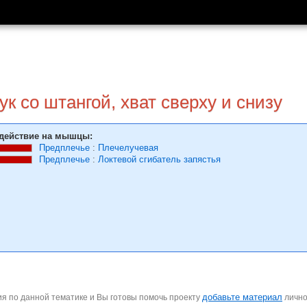
ук со штангой, хват сверху и снизу
действие на мышцы:
Предплечье
:
Плечелучевая
Предплечье
:
Локтевой сгибатель запястья
добавьте материал
я по данной тематике и Вы готовы помочь проекту
личн