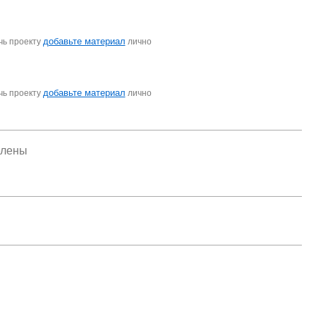
добавьте материал
чь проекту
лично
добавьте материал
чь проекту
лично
елены