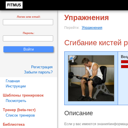
FITMUS
Упражнения
Логин или email:
Упражнения
Перейти:
Пароль:
Сгибание кистей р
Воз
Регистрация
Забыли пароль?
Главная
Инструкции
Шаблоны тренировок
Посмотреть
Тренер (beta-тест)
Описание
Список тренеров
Если у вас имеются знания\информаци
Библиотека