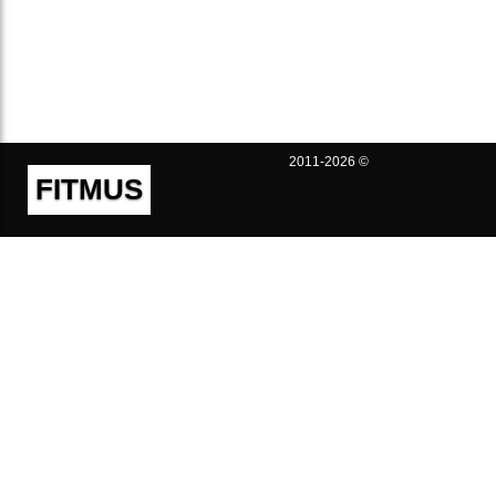
2011-2026 ©
FITMUS
Полезно
Контакты
Пользовательское соглашение
Политика конфиденциальности
Техническая поддержка
Публичная оферта
Предложения и жалобы
support@fitmus.com
Проект
Инструкции
Для разработчиков