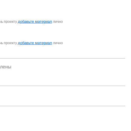
добавьте материал
чь проекту
лично
добавьте материал
чь проекту
лично
елены