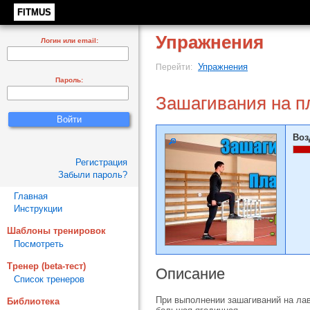
FITMUS
Упражнения
Логин или email:
Упражнения
Перейти:
Пароль:
Зашагивания на п
Воз
Регистрация
Забыли пароль?
Главная
Инструкции
Шаблоны тренировок
Посмотреть
Тренер (beta-тест)
Описание
Список тренеров
При выполнении зашагиваний на ла
Библиотека