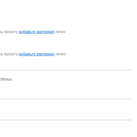
добавьте материал
чь проекту
лично
добавьте материал
чь проекту
лично
елены