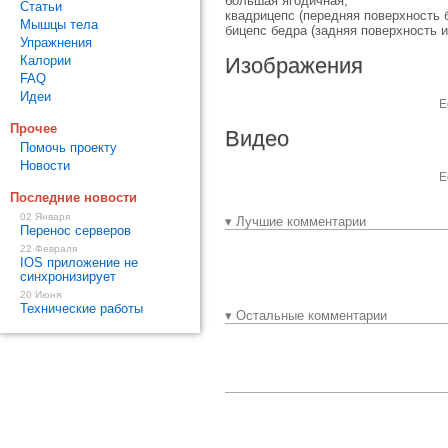
большая ягодичная,
Статьи
квадрицепс (передняя поверхность 
Мышцы тела
бицепс бедра (задняя поверхность 
Упражнения
Калории
Изображения
FAQ
Идеи
Е
Прочее
Видео
Помочь проекту
Новости
Е
Последние новости
02 Января
▾ Лучшие комментарии
Перенос серверов
22 Февраля
IOS приложение не
синхронизирует
20 Июня
Технические работы
▾ Остальные комментарии