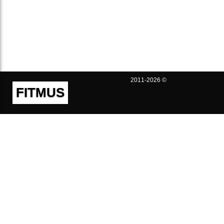
2011-2026 ©
FITMUS
Полезно
Контакты
Пользовательское соглашение
Политика конфиденциальности
Техническая поддержка
Публичная оферта
Предложения и жалобы
support@fitmus.com
Проект
Инструкции