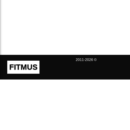
2011-2026 ©
FITMUS
Полезно
Контакты
Пользовательское соглашение
Политика конфиденциальности
Техническая поддержка
Публичная оферта
Предложения и жалобы
support@fitmus.com
Проект