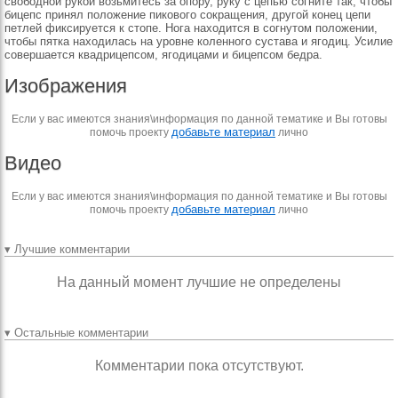
свобод­ной рукой возьмитесь за опору, руку с цепью согни­те так, чтобы
бицепс при­нял положение пикового со­кращения, другой конец це­пи
петлей фиксируется к стопе. Нога находится в согнутом положении,
чтобы пятка находилась на уров­не коленного сустава и яго­диц. Усилие
совершается квадрицепсом, ягодицами и бицепсом бедра.
Изображения
Если у вас имеются знания\информация по данной тематике и Вы готовы
добавьте материал
помочь проекту
лично
Видео
Если у вас имеются знания\информация по данной тематике и Вы готовы
добавьте материал
помочь проекту
лично
▾ Лучшие комментарии
На данный момент лучшие не определены
▾ Остальные комментарии
Комментарии пока отсутствуют.