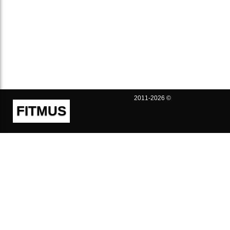
2011-2026 ©
FITMUS
Полезно
Контакты
Пользовательское соглашение
Политика конфиденциальности
Техническая поддержка
Публичная оферта
Предложения и жалобы
support@fitmus.com
Проект