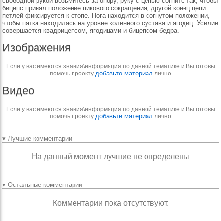
свобод­ной рукой возьмитесь за опору, руку с цепью согни­те так, чтобы
бицепс при­нял положение пикового со­кращения, другой конец це­пи
петлей фиксируется к стопе. Нога находится в согнутом положении,
чтобы пятка находилась на уров­не коленного сустава и яго­диц. Усилие
совершается квадрицепсом, ягодицами и бицепсом бедра.
Изображения
Если у вас имеются знания\информация по данной тематике и Вы готовы
добавьте материал
помочь проекту
лично
Видео
Если у вас имеются знания\информация по данной тематике и Вы готовы
добавьте материал
помочь проекту
лично
▾ Лучшие комментарии
На данный момент лучшие не определены
▾ Остальные комментарии
Комментарии пока отсутствуют.