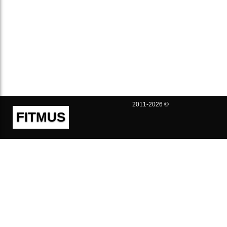
2011-2026 ©
FITMUS
Полезно
Контакты
Пользовательское соглашение
Политика конфиденциальности
Техническая поддержка
Публичная оферта
Предложения и жалобы
support@fitmus.com
Проект