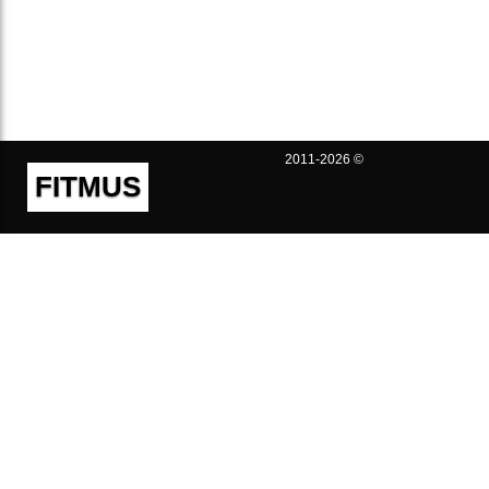
2011-2026 ©
FITMUS
Полезно
Контакты
Пользовательское соглашение
Политика конфиденциальности
Техническая поддержка
Публичная оферта
Предложения и жалобы
support@fitmus.com
Проект
Инструкции
Для разработчиков