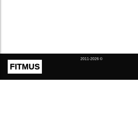
2011-2026 ©
FITMUS
Полезно
Контакты
Пользовательское соглашение
Политика конфиденциальности
Техническая поддержка
Публичная оферта
Предложения и жалобы
support@fitmus.com
Проект