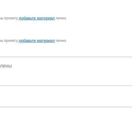
добавьте материал
чь проекту
лично
добавьте материал
чь проекту
лично
елены