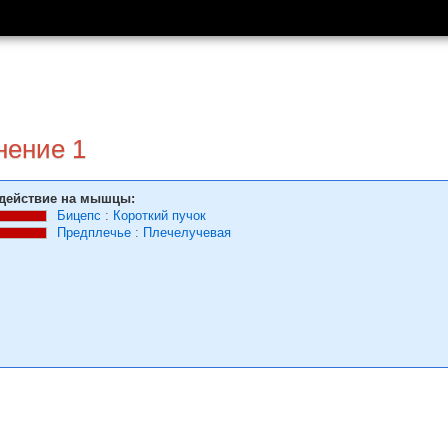
нение 1
действие на мышцы:
Бицепс
:
Короткий пучок
Предплечье
:
Плечелучевая