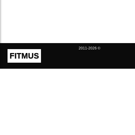
2011-2026 ©
FITMUS
Полезно
Контакты
Пользовательское соглашение
Политика конфиденциальности
Техническая поддержка
Публичная оферта
Предложения и жалобы
support@fitmus.com
Проект
Инструкции