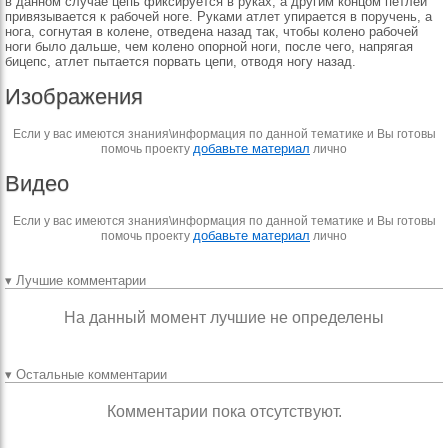
в дан­ном случае цепь фиксиру­ется в руках, а другим кон­цом петлей
привязывается к рабочей ноге. Руками ат­лет упирается в поручень, а
нога, согнутая в колене, отведена назад так, чтобы колено рабочей
ноги было дальше, чем колено опор­ной ноги, после чего, нап­рягая
бицепс, атлет пыта­ется порвать цепи, отводя ногу назад.
Изображения
Если у вас имеются знания\информация по данной тематике и Вы готовы
добавьте материал
помочь проекту
лично
Видео
Если у вас имеются знания\информация по данной тематике и Вы готовы
добавьте материал
помочь проекту
лично
▾ Лучшие комментарии
На данный момент лучшие не определены
▾ Остальные комментарии
Комментарии пока отсутствуют.