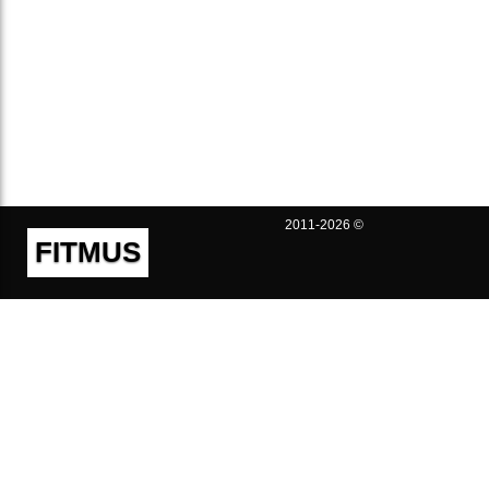
2011-2026 ©
FITMUS
Полезно
Контакты
Пользовательское соглашение
Политика конфиденциальности
Техническая поддержка
Публичная оферта
Предложения и жалобы
support@fitmus.com
Проект