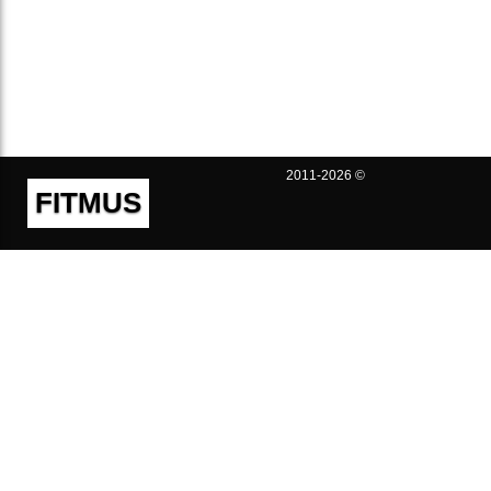
2011-2026 ©
FITMUS
Полезно
Контакты
Пользовательское соглашение
Политика конфиденциальности
Техническая поддержка
Публичная оферта
Предложения и жалобы
support@fitmus.com
Проект
Инструкции