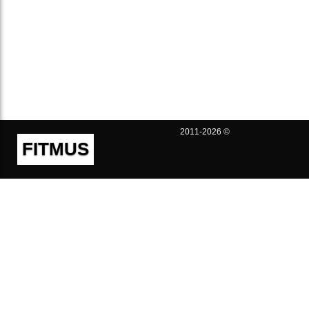
2011-2026 ©
FITMUS
Полезно
Контакты
Пользовательское соглашение
Политика конфиденциальности
Техническая поддержка
Публичная оферта
Предложения и жалобы
support@fitmus.com
Проект