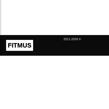
2011-2026 ©
FITMUS
Полезно
Контакты
Пользовательское соглашение
Политика конфиденциальности
Техническая поддержка
Публичная оферта
Предложения и жалобы
support@fitmus.com
Проект
Инструкции