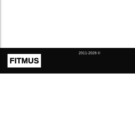
2011-2026 ©
FITMUS
Полезно
Контакты
Пользовательское соглашение
Политика конфиденциальности
Техническая поддержка
Публичная оферта
Предложения и жалобы
support@fitmus.com
Проект
Инструкции