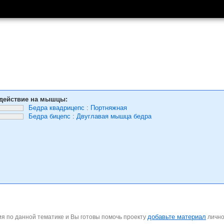
действие на мышцы:
Бедра квадрицепс
:
Портняжная
Бедра бицепс
:
Двуглавая мышца бедра
добавьте материал
я по данной тематике и Вы готовы помочь проекту
личн