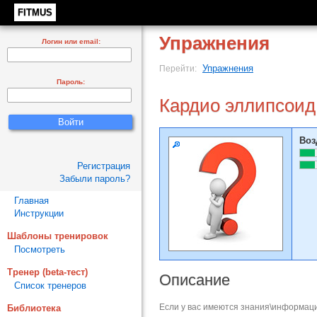
FITMUS
Упражнения
Логин или email:
Упражнения
Перейти:
Пароль:
Кардио эллипсоид
Воз
Регистрация
Забыли пароль?
Главная
Инструкции
Шаблоны тренировок
Посмотреть
Тренер (beta-тест)
Описание
Список тренеров
Если у вас имеются знания\информаци
Библиотека