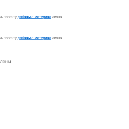
добавьте материал
чь проекту
лично
добавьте материал
чь проекту
лично
елены