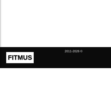
2011-2026 ©
FITMUS
Полезно
Контакты
Пользовательское соглашение
Политика конфиденциальности
Техническая поддержка
Публичная оферта
Предложения и жалобы
support@fitmus.com
Проект