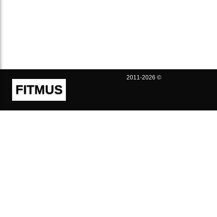
2011-2026 ©
FITMUS
Полезно
Контакты
Пользовательское соглашение
Политика конфиденциальности
Техническая поддержка
Публичная оферта
Предложения и жалобы
support@fitmus.com
Проект
Инструкции