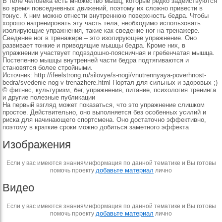
В теле человека есть множество мышц, которые редко задействуются
во время повседневных движений, поэтому их сложно привести в
тонус. К ним можно отнести внутреннюю поверхность бедра. Чтобы
хорошо натренировать эту часть тела, необходимо использовать
изолирующие упражнения, такие как сведение ног на тренажере.
Сведение ног в тренажере – это изолирующее упражнение. Оно
развивает тонкие и приводящие мышцы бедра. Кроме них, в
упражнении участвует подвздошно-поясничная и гребенчатая мышца.
Постепенно мышцы внутренней части бедра подтягиваются и
становятся более стройными.
Источник: http://ifeelstrong.ru/silovye/s-nogi/vnutrennyaya-poverhnost-
bedra/svedenie-nog-v-trenazhere.html Портал для сильных и здоровых ;)
© фитнес, культуризм, бег, упражнения, питание, психология тренинга
и другие полезные публикации
На первый взгляд может показаться, что это упражнение слишком
простое. Действительно, оно выполняется без особенных усилий и
риска для начинающего спортсмена. Оно достаточно эффективно,
поэтому в краткие сроки можно добиться заметного эффекта
Изображения
Если у вас имеются знания\информация по данной тематике и Вы готовы
добавьте материал
помочь проекту
лично
Видео
Если у вас имеются знания\информация по данной тематике и Вы готовы
добавьте материал
помочь проекту
лично