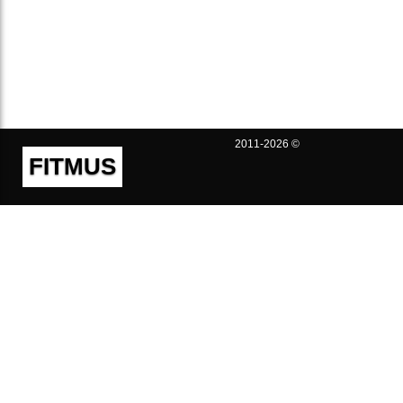
2011-2026 ©
FITMUS
Полезно
Контакты
Пользовательское соглашение
Политика конфиденциальности
Техническая поддержка
Публичная оферта
Предложения и жалобы
support@fitmus.com
Проект
Инструкции