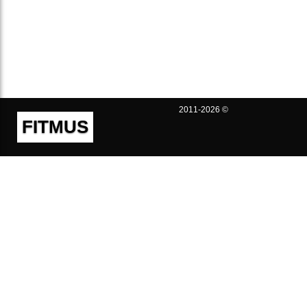
2011-2026 ©
FITMUS
Полезно
Контакты
Пользовательское соглашение
Политика конфиденциальности
Техническая поддержка
Публичная оферта
Предложения и жалобы
support@fitmus.com
Проект
Инструкции