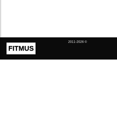
2011-2026 ©
FITMUS
Полезно
Контакты
Пользовательское соглашение
Политика конфиденциальности
Техническая поддержка
Публичная оферта
Предложения и жалобы
support@fitmus.com
Проект
Инструкции