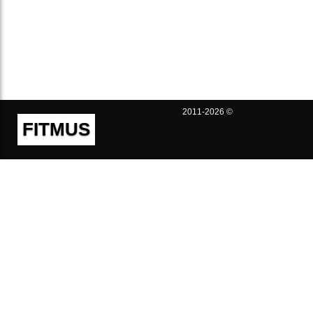
2011-2026 ©
FITMUS
Полезно
Контакты
Пользовательское соглашение
Политика конфиденциальности
Техническая поддержка
Публичная оферта
Предложения и жалобы
support@fitmus.com
Проект
Инструкции