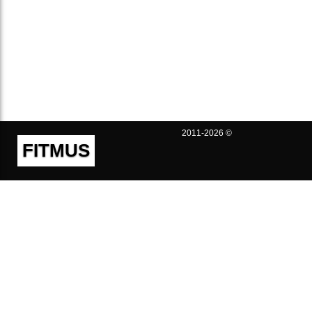
2011-2026 ©
FITMUS
Полезно
Контакты
Пользовательское соглашение
Политика конфиденциальности
Техническая поддержка
Публичная оферта
Предложения и жалобы
support@fitmus.com
Проект