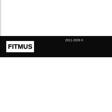
2011-2026 ©
FITMUS
Полезно
Контакты
Пользовательское соглашение
Политика конфиденциальности
Техническая поддержка
Публичная оферта
Предложения и жалобы
support@fitmus.com
Проект
Инструкции