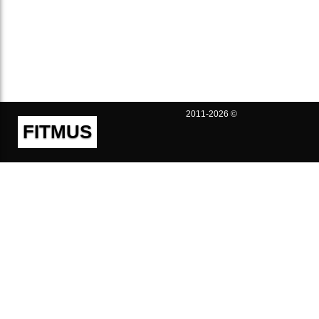
2011-2026 ©
FITMUS
Полезно
Контакты
Пользовательское соглашение
Политика конфиденциальности
Техническая поддержка
Публичная оферта
Предложения и жалобы
support@fitmus.com
Проект
Инструкции