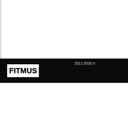
2011-2026 ©
FITMUS
Полезно
Контакты
Пользовательское соглашение
Политика конфиденциальности
Техническая поддержка
Публичная оферта
Предложения и жалобы
support@fitmus.com