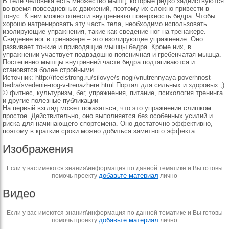
В теле человека есть множество мышц, которые редко задействуются
во время повседневных движений, поэтому их сложно привести в
тонус. К ним можно отнести внутреннюю поверхность бедра. Чтобы
хорошо натренировать эту часть тела, необходимо использовать
изолирующие упражнения, такие как сведение ног на тренажере.
Сведение ног в тренажере – это изолирующее упражнение. Оно
развивает тонкие и приводящие мышцы бедра. Кроме них, в
упражнении участвует подвздошно-поясничная и гребенчатая мышца.
Постепенно мышцы внутренней части бедра подтягиваются и
становятся более стройными.
Источник: http://ifeelstrong.ru/silovye/s-nogi/vnutrennyaya-poverhnost-
bedra/svedenie-nog-v-trenazhere.html Портал для сильных и здоровых ;)
© фитнес, культуризм, бег, упражнения, питание, психология тренинга
и другие полезные публикации
На первый взгляд может показаться, что это упражнение слишком
простое. Действительно, оно выполняется без особенных усилий и
риска для начинающего спортсмена. Оно достаточно эффективно,
поэтому в краткие сроки можно добиться заметного эффекта
Изображения
Если у вас имеются знания\информация по данной тематике и Вы готовы
добавьте материал
помочь проекту
лично
Видео
Если у вас имеются знания\информация по данной тематике и Вы готовы
добавьте материал
помочь проекту
лично