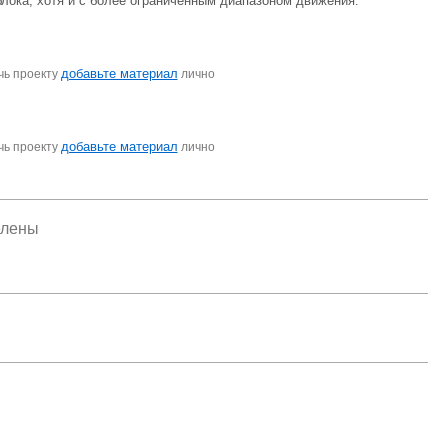
лока, хотя и с более ограниченным диапазоном движения.
добавьте материал
чь проекту
лично
добавьте материал
чь проекту
лично
елены