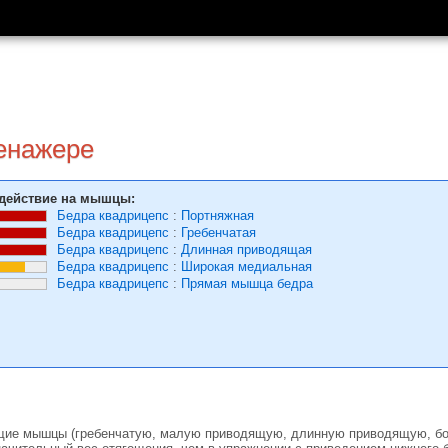
ренажере
действие на мышцы:
Бедра квадрицепс
:
Портняжная
Бедра квадрицепс
:
Гребенчатая
Бедра квадрицепс
:
Длинная приводящая
Бедра квадрицепс
:
Широкая медиальная
Бедра квадрицепс
:
Прямая мышца бедра
ящие мышцы (гребенчатую, малую приводящую, длинную приводящую, б