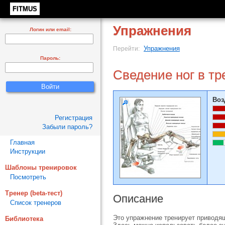
FITMUS
Упражнения
Логин или email:
Упражнения
Перейти:
Пароль:
Сведение ног в т
Воз
Регистрация
Забыли пароль?
Главная
Инструкции
Шаблоны тренировок
Посмотреть
Тренер (beta-тест)
Описание
Список тренеров
Это упражнение тренирует привод
Библиотека