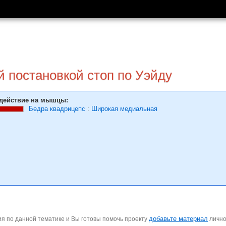
й постановкой стоп по Уэйду
действие на мышцы:
Бедра квадрицепс
:
Широкая медиальная
добавьте материал
я по данной тематике и Вы готовы помочь проекту
личн