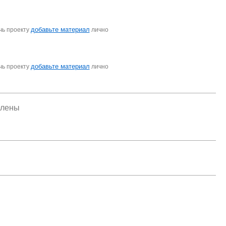
добавьте материал
чь проекту
лично
добавьте материал
чь проекту
лично
елены