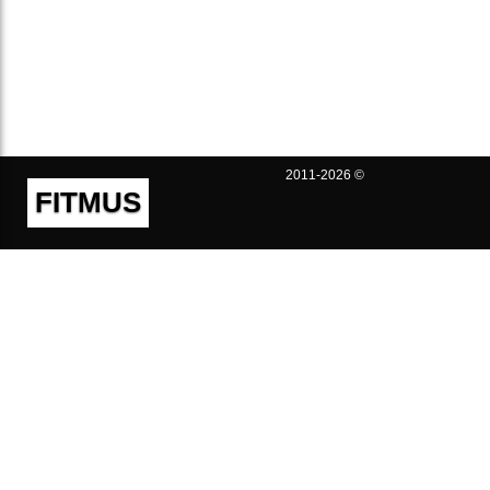
2011-2026 ©
FITMUS
Полезно
Контакты
Пользовательское соглашение
Политика конфиденциальности
Техническая поддержка
Публичная оферта
Предложения и жалобы
support@fitmus.com
Проект
Инструкции