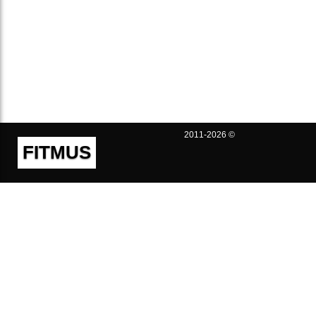
2011-2026 ©
FITMUS
Полезно
Контакты
Пользовательское соглашение
Политика конфиденциальности
Техническая поддержка
Публичная оферта
Предложения и жалобы
support@fitmus.com
Проект