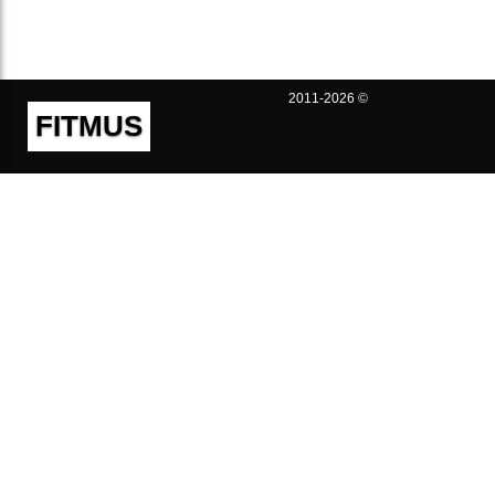
2011-2026 ©
FITMUS
Полезно
Контакты
Пользовательское соглашение
Политика конфиденциальности
Техническая поддержка
Публичная оферта
Предложения и жалобы
support@fitmus.com
Проект
Инструкции
Для разработчиков
FAQ (Вопросы и Ответы)