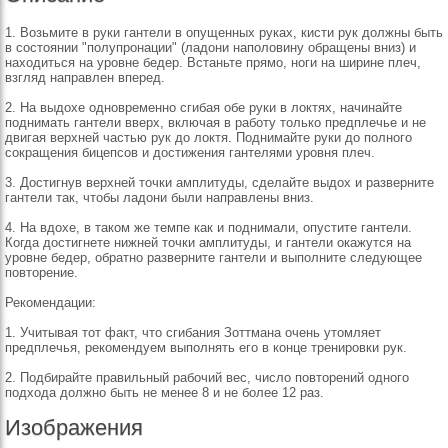
1. Возьмите в руки гантели в опущенных руках, кисти рук должны быть
в состоянии "полупронации" (ладони наполовину обращены вниз) и
находиться на уровне бедер. Встаньте прямо, ноги на ширине плеч,
взгляд направлен вперед.
2. На выдохе одновременно сгибая обе руки в локтях, начинайте
поднимать гантели вверх, включая в работу только предплечье и не
двигая верхней частью рук до локтя. Поднимайте руки до полного
сокращения бицепсов и достижения гантелями уровня плеч.
3. Достигнув верхней точки амплитуды, сделайте выдох и разверните
гантели так, чтобы ладони были направлены вниз.
4. На вдохе, в таком же темпе как и поднимали, опустите гантели.
Когда достигнете нижней точки амплитуды, и гантели окажутся на
уровне бедер, обратно разверните гантели и выполните следующее
повторение.
Рекомендации:
1. Учитывая тот факт, что сгибания Зоттмана очень утомляет
предплечья, рекомендуем выполнять его в конце тренировки рук.
2. Подбирайте правильный рабочий вес, число повторений одного
подхода должно быть не менее 8 и не более 12 раз.
Изображения