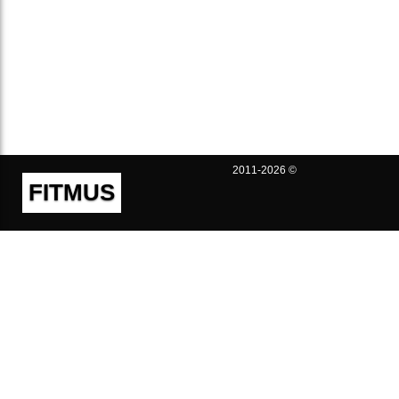
2011-2026 ©
FITMUS
Полезно
Контакты
Пользовательское соглашение
Политика конфиденциальности
Техническая поддержка
Публичная оферта
Предложения и жалобы
support@fitmus.com
Проект