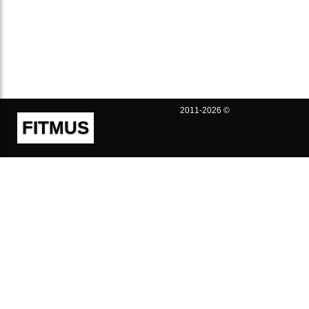
2011-2026 ©
FITMUS
Полезно
Контакты
Пользовательское соглашение
Политика конфиденциальности
Техническая поддержка
Публичная оферта
Предложения и жалобы
support@fitmus.com
Проект
Инструкции