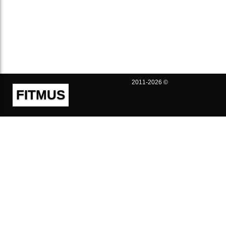
2011-2026 ©
FITMUS
Полезно
Контакты
Пользовательское соглашение
Политика конфиденциальности
Техническая поддержка
Публичная оферта
Предложения и жалобы
support@fitmus.com
Проект
Инструкции