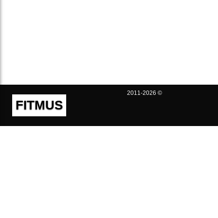
2011-2026 ©
FITMUS
Полезно
Контакты
Пользовательское соглашение
Политика конфиденциальности
Техническая поддержка
Публичная оферта
Предложения и жалобы
support@fitmus.com
Проект