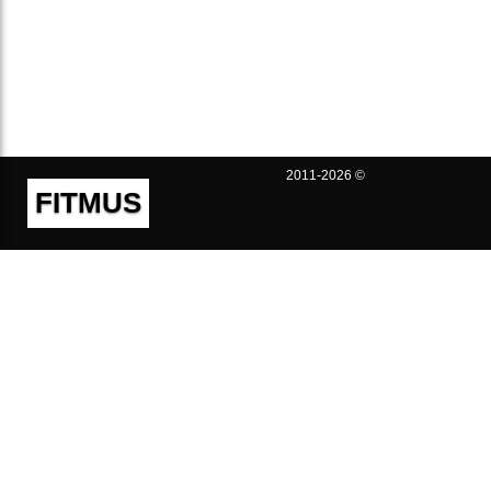
2011-2026 ©
FITMUS
Полезно
Контакты
Пользовательское соглашение
Политика конфиденциальности
Техническая поддержка
Публичная оферта
Предложения и жалобы
support@fitmus.com
Проект
Инструкции