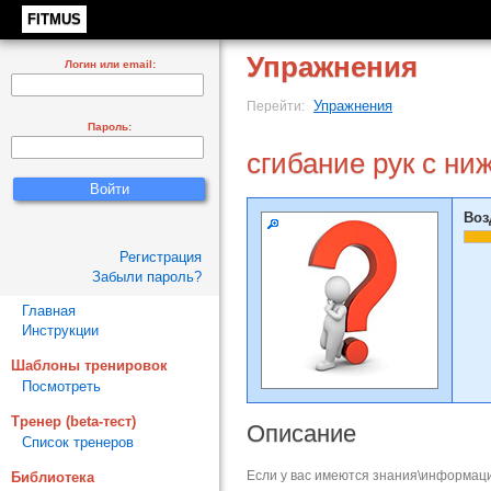
FITMUS
Упражнения
Логин или email:
Упражнения
Перейти:
Пароль:
сгибание рук с ни
Воз
Регистрация
Забыли пароль?
Главная
Инструкции
Шаблоны тренировок
Посмотреть
Тренер (beta-тест)
Описание
Список тренеров
Если у вас имеются знания\информаци
Библиотека