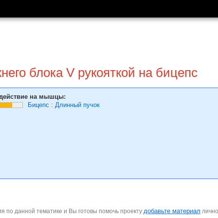
жнего блока V рукояткой на бицепс
действие на мышцы:
Бицепс
:
Длинный пучок
добавьте материал
я по данной тематике и Вы готовы помочь проекту
личн