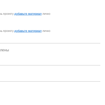
добавьте материал
чь проекту
лично
добавьте материал
чь проекту
лично
елены